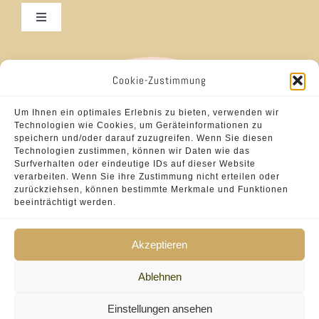
Toggle
Navigation
Frisuren für Damen
Cookie-Zustimmung
Brautfrisuren
Um Ihnen ein optimales Erlebnis zu bieten, verwenden wir
Technologien wie Cookies, um Geräteinformationen zu
speichern und/oder darauf zuzugreifen. Wenn Sie diesen
Frisuren für Herren
Technologien zustimmen, können wir Daten wie das
Surfverhalten oder eindeutige IDs auf dieser Website
verarbeiten. Wenn Sie ihre Zustimmung nicht erteilen oder
zurückziehsen, können bestimmte Merkmale und Funktionen
Hair-Weaving
beeinträchtigt werden.
Akzeptieren
Ablehnen
Einstellungen ansehen