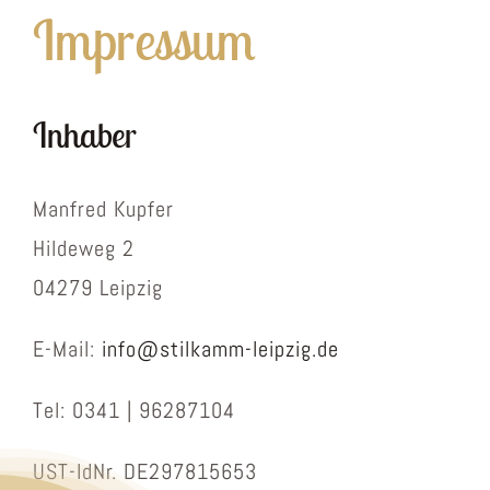
Impressum
Friseur
Kosmetik
Inhaber
Wellness
Manfred Kupfer
Hildeweg 2
Partner
04279 Leipzig
Jobs
E-Mail:
info@stilkamm-leipzig.de
Gutscheine
Tel: 0341 | 96287104
UST-IdNr. DE297815653
Office